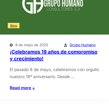
Blog
8 de mayo de 2025
Grupo Humano
¡Celebramos 19 años de compromiso
y crecimiento!
El pasado 6 de mayo, celebramos con orgullo
nuestro 19º aniversario. Desde …
¡Celebramos
Read more
19
años
de