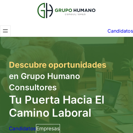
Saltar
al
contenido
Candidatos
Descubre oportunidades
en Grupo Humano
Consultores
Tu Puerta Hacia El
Camino Laboral
Candidatos
Empresas