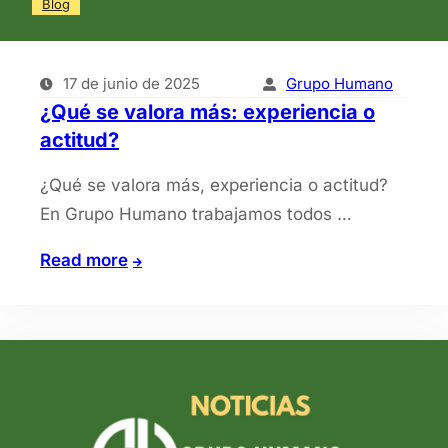
Blog
17 de junio de 2025
Grupo Humano
¿Qué se valora más: experiencia o
actitud?
¿Qué se valora más, experiencia o actitud?
En Grupo Humano trabajamos todos …
¿Qué
Read more
se
valora
más:
experiencia
o
actitud?