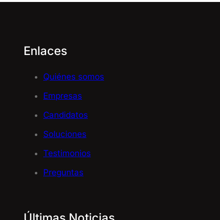
compromiso
y
crecimiento!
Enlaces
Quiénes somos
Empresas
Candidatos
Soluciones
Testimonios
Preguntas
Últimas Noticias